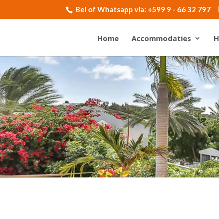
Bel of Whatsapp via:
+599 9 - 66 32 797
Home
Accommodaties
H