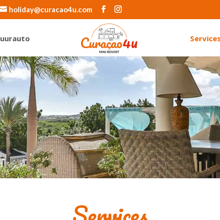
holiday@curacao4u.com
uurauto
Service
Services