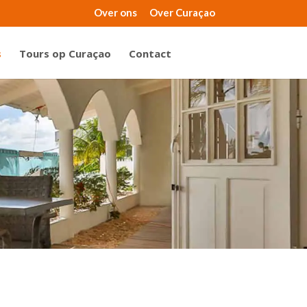
Over ons
Over Curaçao
s
Tours op Curaçao
Contact