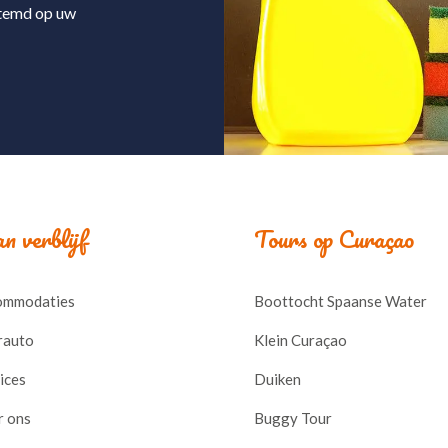
stemd op uw
n verblijf
Tours op Curaçao
ommodaties
Boottocht Spaanse Water
rauto
Klein Curaçao
ices
Duiken
r ons
Buggy Tour