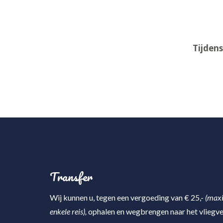
Tijdens
Transfer
Wij kunnen u, tegen een vergoeding van € 25,-
(maxi
enkele reis),
ophalen en wegbrengen naar het vliegve