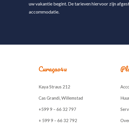
uw vakantie begint. De tarieven hiervoor zijn afge
accommodatie.
Curaçao4u
Pla
Kaya Straus 212
Acc
Cas Grandi, Willemstad
Huu
+599 9 – 66 32 797
Serv
+ 599 9 – 66 32 792
Ove